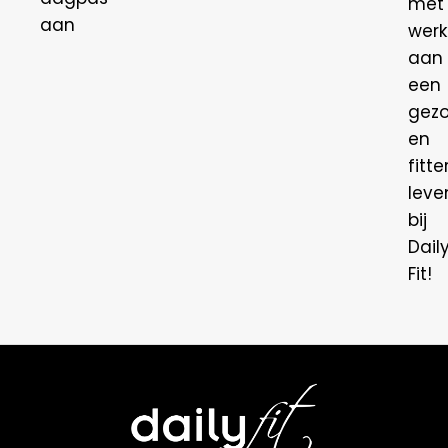
met
aan
wer
aan
een
gez
en
fitte
leven
bij
Dail
Fit!