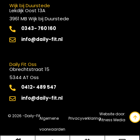
Wijk bij Duurstede
Lekdijk Oost 13A
3961 MB Wijk bij Duurstede
0343- 760 160
info@daily-fit.nl
Daily Fit Oss
Obrechtstraat 15
5344 AT Oss
0412- 489 547
info@daily-fit.nl
Website door:
© 2026 -
Daily-Fit
Algemene
Privacyverklaring
Fitness Media
voorwaarden