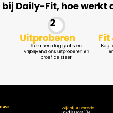
bij Daily-Fit, hoe werkt 
2
Uitproberen
Fit
n
Kom een dag gratis en
Begi
vrijblijvend ons uitproberen en
en
proef de sfeer.
 naar
Wijk bij Duurstede
Lekdijk Oost 13A