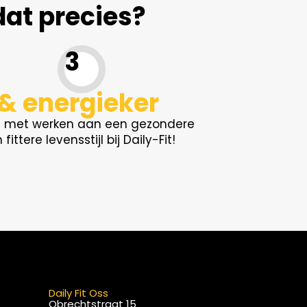
dat precies?
3
 & energieker
n met werken aan een gezondere
 fittere levensstijl bij Daily-Fit!
Daily Fit Oss
Obrechtstraat 15