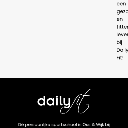
een
gez
en
fitte
leven
bij
Dail
Fit!
Dé persoonlijke sportschool in Oss & Wijk bij