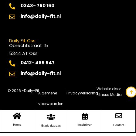
0343- 760 160
info@daily-fit.nl
Daily Fit Oss
Obrechtstraat 15
5344 AT Oss
0412- 489 547
info@daily-fit.nl
Website door:
© 2026 -
Daily-Fit
Algemene
Privacyverklaring
Fitness Media
voorwaarden
Home
Inschrijven
Contact
Gratis dagpas