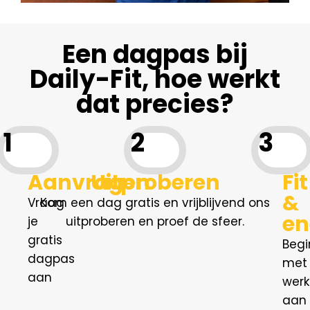
Een dagpas bij
Daily-Fit, hoe werkt
dat precies?
1
2
3
Aanvragen
Uitproberen
Fit
&
Vraag
Kom een dag gratis en vrijblijvend ons
en
je
uitproberen en proef de sfeer.
gratis
Begi
dagpas
met
aan
wer
aan